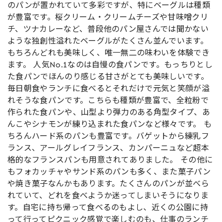
のパンが置かれていて多彩ですが、特にベーグルは種類
が豊富です。桜クリーム・クリームチーズや甘味噌クリ
チ、ツナカレーなど、普段他のパン屋さんでは聞かない
ような独創性溢れたベーグルがたくさん並んでいます。
もちろんどれも美味しく、唯一無二の味わいを体験でき
ます。 人気No.1なのは自慢の食パンです。もっちりとし
た食パンでほんのり感じる甘さがとても美味しいです。
毎日朝食やランチに食べるとそれだけで元気と笑顔が溢
れそうな食パンです。こちらも種類が豊富で、全粒粉で
作られた食パンや、山型より弾力のある角型タイプ、あ
んこやシナモンが練り込まれた食パンなど様々です。 も
ちろんハード系のパンも豊富です。バゲットから練乳フ
ランス、アールグレイフランス、カンパーニュなど超本
格的なフランスパンも用意されてありました。 その他に
もフォカッチャやサンド系のパンも多く、また菓子パン
や焼き菓子なんかもあります。たくさんのパンが並べら
れていて、どれを食べようか迷ってしまいそうになりま
す。自宅に持ち帰って食べるのもよし、近くの公園に持
って行ってピクニック感覚で楽しむのも、仕事のランチ