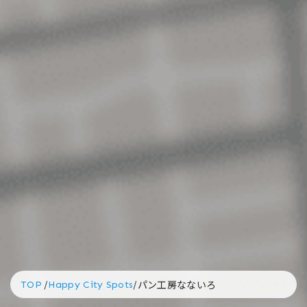
TOP
/
Happy City Spots
/
パン工房なないろ