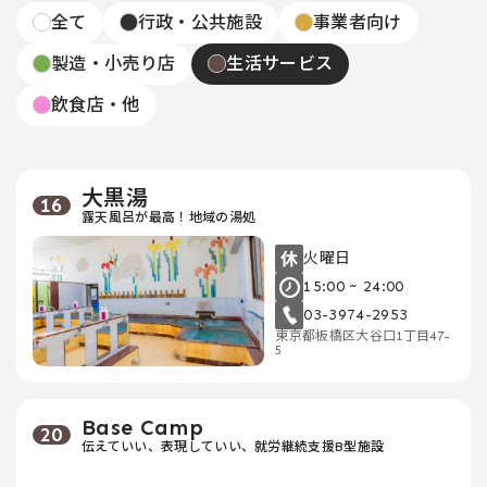
全て
行政・公共施設
事業者向け
製造・小売り店
生活サービス
飲食店・他
大黒湯
16
露天風呂が最高！地域の湯処
火曜日
15:00 ~ 24:00
03-3974-2953
東京都板橋区大谷口1丁目47-
5
Base Camp
20
伝えていい、表現していい、就労継続支援B型施設