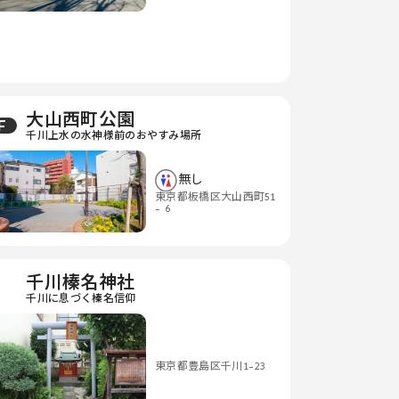
大山西町公園
F
千川上水の水神様前のおやすみ場所
無し
東京都板橋区大山西町51
- 6
千川榛名神社
千川に息づく榛名信仰
東京都豊島区千川1-23