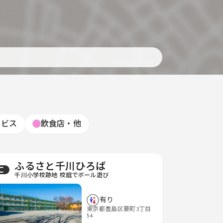
ービス
飲食店・他
ふるさと千川ひろば
C
千川小学校跡地 校庭でボール遊び
有り
東京都豊島区要町3丁目
54