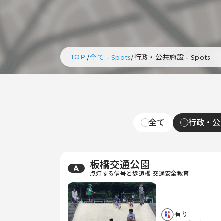
TOP
/
/
全て - Spots
行政・公共施設 - Spots
全て
行政・公
板橋交通公園
A
点灯する信号と歩道橋 交通安全教育
有り