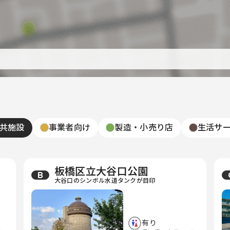
共施設
事業者向け
製造・小売り店
生活サ
板橋区立大谷口公園
B
大谷口のシンボル水道タンクが目印
有り