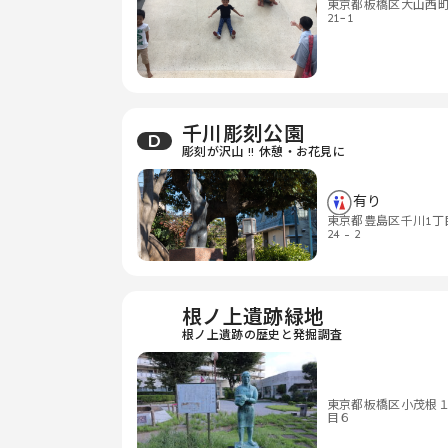
東京都板橋区大山西
21−1
千川彫刻公園
D
彫刻が沢山 !! 休憩・お花見に
有り
東京都豊島区千川1丁
24 - 2
根ノ上遺跡緑地
根ノ上遺跡の歴史と発掘調査
東京都板橋区小茂根
目６