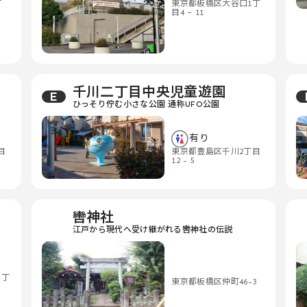
町
東京都板橋区大谷口1丁
目4 − 11
千川二丁目中央児童遊園
E
ひっそり佇む小さな公園 通称UFO公園
有り
目
東京都豊島区千川2丁目
12 - 5
轡神社
江戸から現代へ受け継がれる轡神社の伝説
１丁
東京都板橋区仲町46-3