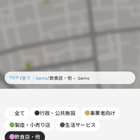
TOP
/
/
全て - Gems
飲食店・他 – Gems
全て
行政・公共施設
事業者向け
製造・小売り店
生活サービス
飲食店・他